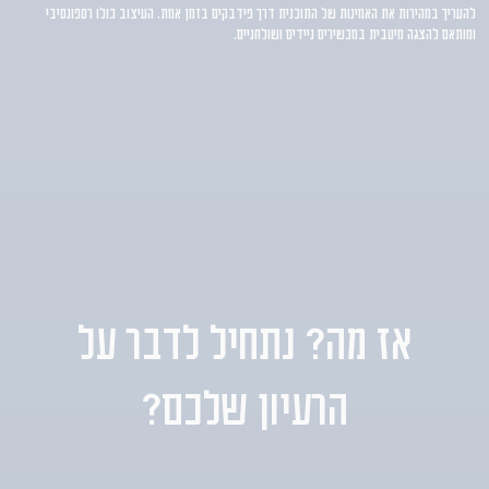
להעריך במהירות את האמינות של התוכנית דרך פידבקים בזמן אמת. העיצוב כולו רספונסיבי
ומותאם להצגה מיטבית במכשירים ניידים ושולחניים.
אז מה? נתחיל לדבר על
הרעיון שלכם?