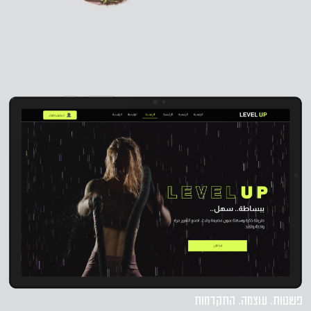
פשטות. עוצמה. התקדמות