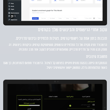
עקוב אחרי הרישומים והביצועים שלך בקורסים
תובנות בזמן אמת על רישומי קורסים, פעילות תלמידים וביצועי מדריכים.
הדשבורד מציג סקירה של כל התלמידים הרשומים, סטטיסטיקות קורסים, וביקורות ביצועים. זה
מספק מבט מהיר על מדדים מרכזיים, שמאפשרים למנהלים לעקוב אחר מצב התוכנית.
מחשבת עיצובית
ההתמקדות הייתה בהצגת נתונים חיוניים בפורמט קל לעיכול. הדשבורד מותאם להתרחבות, כך שגם
כאשר הפלטפורמה גדלה, הממשק יישאר אינטואיטיבי ויעיל.