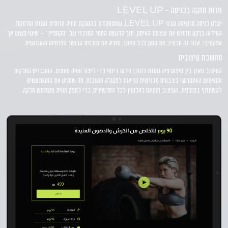
חזות חזקה בכניסה - LEVEL UP
יצרנו כניסה מרשימה עבור LEVEL UP, שמתמקדת בהענקת חוויה חזותית נועזת ומרתקת.
הווידאו ברקע מדגיש את עוצמת האימון, תוך הדגשת המסר המרכזי של "הקמפיין" - שינוי פשוט אך
אפקטיבי. אזור זה מכתיב את הטון לכל האתר, ומציג את תוכנית הכושר הפרמיום והאנרגטית.
מחשבת עיצובית
העיצוב מאזן בין טיפוגרפיה נועזת לתוכן וידאו דינמי כדי ליצור חוויה סוחפת. המעברים החלקים
והשימוש האסטרטגי בצבעים מדגישים קריאות לפעולה חשובות, מה שמניע את המשתמשים
להשתתף בתוכנית. העיצוב מותאם לחלוטין לכל המכשירים, כדי לספק חווית משתמש חלקה.