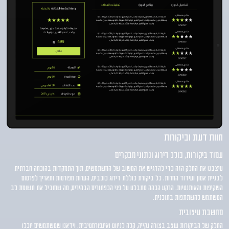
חוות דעת וביקורות
עמוד ביקורות, כולל דירוג ונתוני מבקרים
עיצבנו את החלק הזה כדי להדגיש את המשוב של המשתמשים, תוך התמקדות בהוכחה חברתית
לבניית אמון ועידוד המרות. כל ביקורת כוללת דירוג כוכבים, הערות מפורטות ותאריך לפרסום
השקיפות והאותנטיות. הרקע הכהה מתבלט על פני הכפתורים הבהירים, מה שמוביל את תשומת לב
המשתמש להשתתפות בתוכנית.
מחשבת עיצובית
החלק של הביקורות עוצב בצורה נקייה, קלה לניווט ואינפורמטיבית. וידאנו שמשתמשים יוכלו