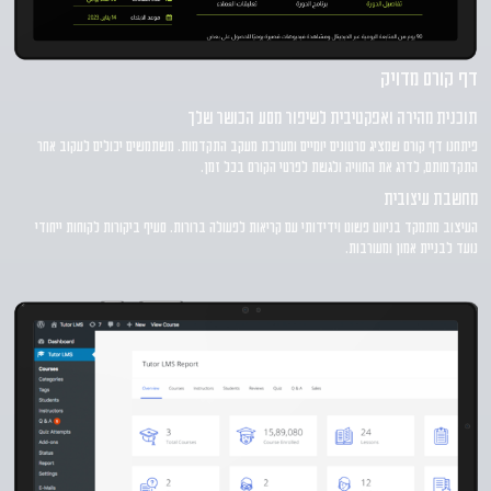
דף קורס מדויק
תוכנית מהירה ואפקטיבית לשיפור מסע הכושר שלך
פיתחנו דף קורס שמציג סרטונים יומיים ומערכת מעקב התקדמות. משתמשים יכולים לעקוב אחר
התקדמותם, לדרג את החוויה ולגשת לפרטי הקורס בכל זמן.
מחשבת עיצובית
העיצוב מתמקד בניווט פשוט וידידותי עם קריאות לפעולה ברורות. סעיף ביקורות לקוחות ייחודי
נועד לבניית אמון ומעורבות.