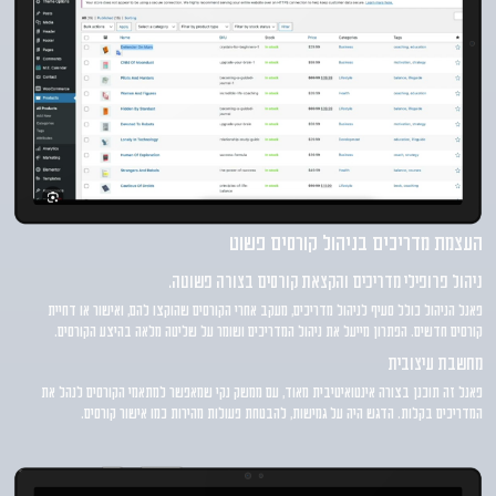
העצמת מדריכים בניהול קורסים פשוט
ניהול פרופילי מדריכים והקצאת קורסים בצורה פשוטה.
פאנל הניהול כולל סעיף לניהול מדריכים, מעקב אחרי הקורסים שהוקצו להם, ואישור או דחיית
קורסים חדשים. הפתרון מייעל את ניהול המדריכים ושומר על שליטה מלאה בהיצע הקורסים.
מחשבת עיצובית
פאנל זה תוכנן בצורה אינטואיטיבית מאוד, עם ממשק נקי שמאפשר למתאמי הקורסים לנהל את
המדריכים בקלות. הדגש היה על גמישות, להבטחת פעולות מהירות כמו אישור קורסים.