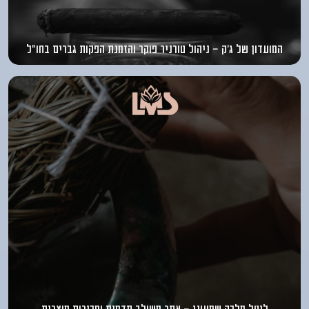
המועדון של ג’ק - ניהול טורניר פוקר והזמנת הפקות גברים בחו”ל
ליטל מלכה שמעוני - אתר משולב תדמית ומכירות מוצרים