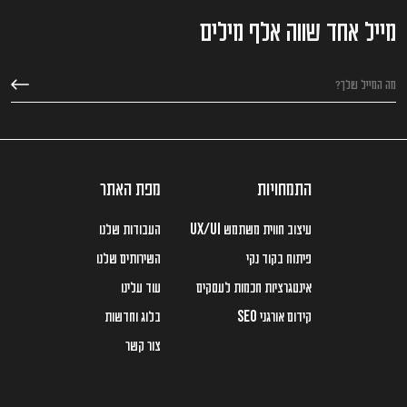
מייל אחד שווה אלף מילים
התמחויות
מפת האתר
עיצוב חווית משתמש
העבודות שלנו
UX/UI
פיתוח בקוד נקי
השירותים שלנו
אינטגרציות חכמות לעסקים
עוד עלינו
קידום אורגני
בלוג וחדשות
SEO
צור קשר