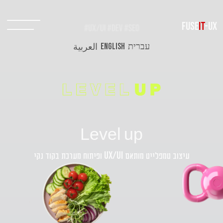
FUSE
IT
-UX
עברית
ENGLISH
العربية
Level up
עיצוב טמפלייט מותאם
ופיתוח מערכת בקוד נקי
UX/UI