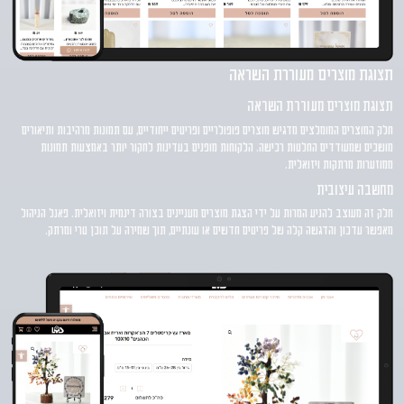
תצוגת מוצרים מעוררת השראה
תצוגת מוצרים מעוררת השראה
חלק המוצרים המומלצים מדגיש מוצרים פופולריים ופריטים ייחודיים, עם תמונות מרהיבות ותיאורים
מושכים שמעודדים החלטות רכישה. הלקוחות מופנים בעדינות לחקור יותר באמצעות תמונות
ממוזערות מרתקות ויזואלית.
מחשבה עיצובית
חלק זה מעוצב להניע המרות על ידי הצגת מוצרים מעניינים בצורה דינמית ויזואלית. פאנל הניהול
מאפשר עדכון והדגשה קלה של פריטים חדשים או עונתיים, תוך שמירה על תוכן טרי ומרתק.