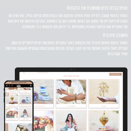
חווית קבלת פנים שמושכת את הלקוחות
העמוד הראשי מעוצב ליצירת חוויה מזמינה ומרתקת עם צבעים חמים ופריסה נקייה. הוא מציג את
המוצרים הייחודיים של המותג תוך הצעת ממשק ניווט קל לשימוש. ההודעה מדגישה את היתרונות
של המוצרים ואת אלמנטי האנרגיה המעצימים, כדי לרתק את הלקוחות כבר מההתחלה
מחשבה עיצובית
העמוד הראשי מותאם להוביל את הלקוחות לחקר המוצרים באמצעות רמזים ויזואליים והדגשת
מוצרים. פאנל הניהול מאפשר עדכוני תוכן בקלות, ומבטיח שהמבצעים העונתיים וההגעות החדשות
תמיד מעודכנים.