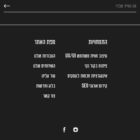
התמחויות
מפת האתר
עיצוב חווית משתמש
העבודות שלנו
UX/UI
פיתוח בקוד נקי
השירותים שלנו
אינטגרציות חכמות לעסקים
עוד עלינו
קידום אורגני
בלוג וחדשות
SEO
צור קשר