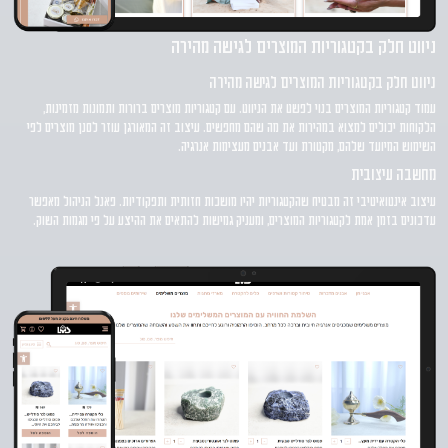
ניווט חלק בקטגוריות המוצרים לגישה מהירה
ניווט חלק בקטגוריות המוצרים לגישה מהירה
עמוד קטגוריות המוצרים בנוי לפשט את הניווט. עם קטגוריות מוצרים ברורות ותמונות מזמינות,
הלקוחות יכולים למצוא במהירות את מה שהם מחפשים. עיצוב זה המאורגן עוזר לסנן מוצרים לפי
השימוש המיועד שלהם, מקטורת ועד אבנים מעצימות אנרגיה.
מחשבה עיצובית
עיצוב אינטואיטיבי זה מבטיח שהקטגוריות יהיו מושכות חזותית ותפקודיות. פאנל הניהול מאפשר
עדכונים בזמן אמת לקטגוריות המוצרים, ומעניק גמישות להתאים את ההיצע על פי מגמות השוק.