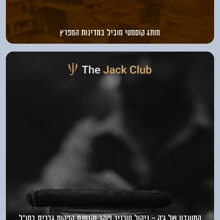
מותג קוסמטי מוביל במדינות המפרץ
המועדון של ג’ק - ניהול טורניר פוקר והזמנת הפקות גברים בחו”ל