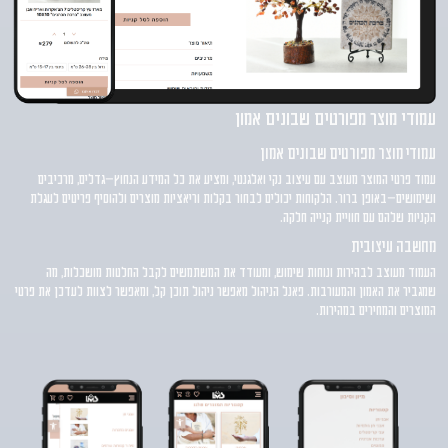
עמודי מוצר מפורטים שבונים אמון
עמודי מוצר מפורטים שבונים אמון
עמוד פרטי המוצר מעוצב עם עיצוב נקי ואלגנטי, ומציע את כל המידע הנחוץ—גדלים, מרכיבים
ושימושים—באופן ברור. הלקוחות יכולים לבחור בקלות וריאציות מוצרים ולהוסיף פריטים לעגלת
הקניות שלהם עם חוויית קנייה חלקה.
מחשבה עיצובית
העמוד מעוצב לבהירות ונוחות שימוש, ומעודד את המשתמשים לקבל החלטות מושכלות, מה
שמגביר את האמון והמעורבות. פאנל הניהול מאפשר ניהול תוכן קל, ומאפשר לצוות לעדכן את פרטי
המוצרים והמחירים במהירות.