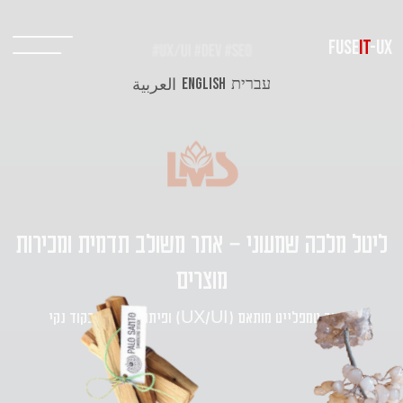
FUSE
IT
-UX
עברית
ENGLISH
العربية
ליטל מלכה שמעוני - אתר משולב תדמית ומכירות
מוצרים
עיצוב טמפלייט מותאם (UX/UI) ופיתוח מערכת בקוד נקי