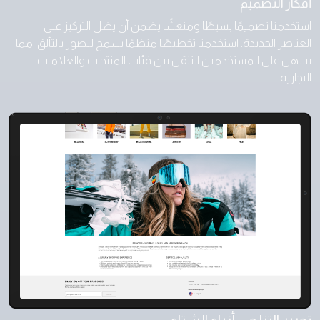
أفكار التصميم
استخدمنا تصميمًا بسيطًا ومنعشًا يضمن أن يظل التركيز على
العناصر الجديدة. استخدمنا تخطيطًا منظمًا يسمح للصور بالتألق، مما
يسهل على المستخدمين التنقل بين فئات المنتجات والعلامات
التجارية.
تحرير التزلج – أزياء الشتاء