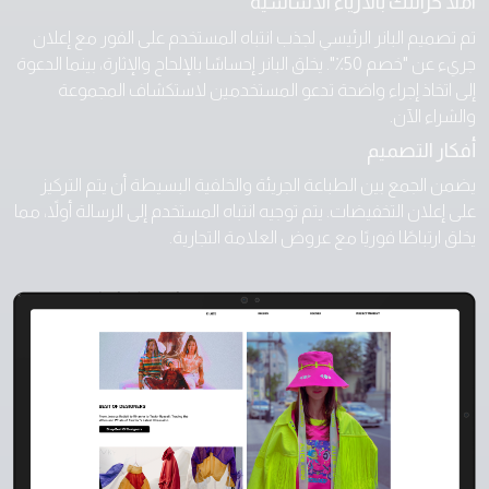
املأ خزانتك بالأزياء الأساسية
تم تصميم البانر الرئيسي لجذب انتباه المستخدم على الفور مع إعلان
جريء عن "خصم 50٪". يخلق البانر إحساسًا بالإلحاح والإثارة، بينما الدعوة
إلى اتخاذ إجراء واضحة تدعو المستخدمين لاستكشاف المجموعة
والشراء الآن.
أفكار التصميم
يضمن الجمع بين الطباعة الجريئة والخلفية البسيطة أن يتم التركيز
على إعلان التخفيضات. يتم توجيه انتباه المستخدم إلى الرسالة أولاً، مما
يخلق ارتباطًا فوريًا مع عروض العلامة التجارية.