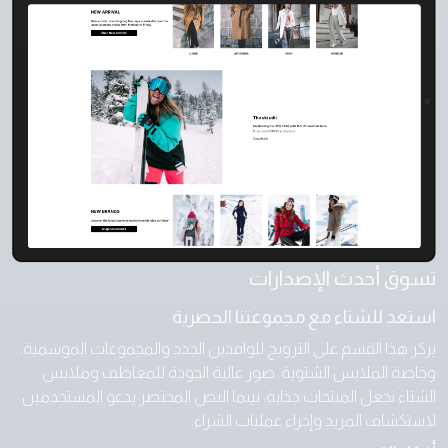
تسوق أحدث الإصدارات
استعد للشتاء مع مجموعتنا الحصرية
يركز هذا القسم على الترويج للوافدين الجدد والمجموعات الموسمية،
وخاصة الملابس الشتوية. صور عالية الجودة للمعاطف وملابس
الشتاء تجعل المنتجات جذابة، بينما النص المختصر يدعو المستخدمين
لاستكشاف المزيد وإجراء عمليات الشراء.