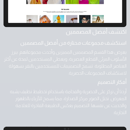
اكتشف أفضل المصممين
استكشف مجموعات مختارة من أفضل المصممين
يعرض هذا القسم المصممين المميزين وأحدث مجموعاتهم. يبرز
الأسلوب المرئي القطع العصرية، ويعطي المستخدمين لمحة عن أكثر
العناصر المطلوبة. تسمح التصميمات للمستخدمين بالنقر بسهولة
لاستكشاف المجموعات الحصرية.
أفكار التصميم
أردنا أن نركز على الحصرية والفخامة باستخدام تخطيط نظيف يشبه
المعرض. تحتل الصور مركز الصدارة، مما يسمح للأزياء بالظهور
والحديث عن نفسها. التصميم يعكس الطبيعة الفاخرة للعلامة
التجارية.