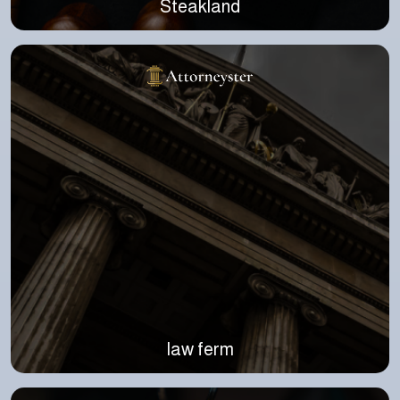
Steakland
law ferm