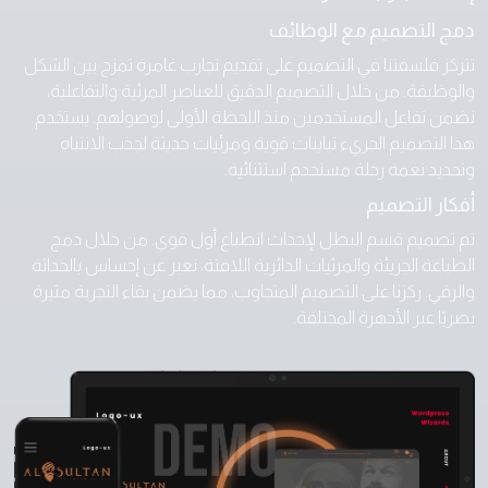
دمج التصميم مع الوظائف
تتركز فلسفتنا في التصميم على تقديم تجارب غامرة تمزج بين الشكل
والوظيفة. من خلال التصميم الدقيق للعناصر المرئية والتفاعلية،
نضمن تفاعل المستخدمين منذ اللحظة الأولى لوصولهم. يستخدم
هذا التصميم الجريء تباينات قوية ومرئيات حديثة لجذب الانتباه
وتحديد نغمة رحلة مستخدم استثنائية.
أفكار التصميم
تم تصميم قسم البطل لإحداث انطباع أول قوي. من خلال دمج
الطباعة الجريئة والمرئيات الدائرية اللافتة، نعبر عن إحساس بالحداثة
والرقي. ركزنا على التصميم المتجاوب، مما يضمن بقاء التجربة مثيرة
بصريًا عبر الأجهزة المختلفة.