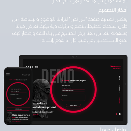
المستخدمين في مشهد رقمي دائم التغير.
أفكار التصميم
يعكس تصميم صفحة "من نحن" التزامنا بالوضوح والبساطة. من
خلال استخدام تخطيط منظم ومرئيات ديناميكية، نعرض خبرتنا
وسهولة التعامل معنا. يركز التصميم على بناء الثقة وإظهار كيف
نضع المستخدمين في قلب كل ما نقوم بإنشائه.
تواصل معنا