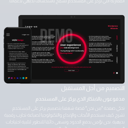
المقاربة التي تركز على المستخدم تسمح باستكشاف بديهي لأعمالنا.
التصميم من أجل المستقبل
مدفوعون بالابتكار الذي يركز على المستخدم
تحكي صفحة "من نحن" قصة شغفنا بتصميم يركز على المستخدم.
تشرح كيف نستخدم الأبحاث والإبداع والتكنولوجيا لصياغة تجارب رقمية
بديهية. نحن نؤمن بدفع الحدود ونسعى دائمًا للتطور لتلبية احتياجات