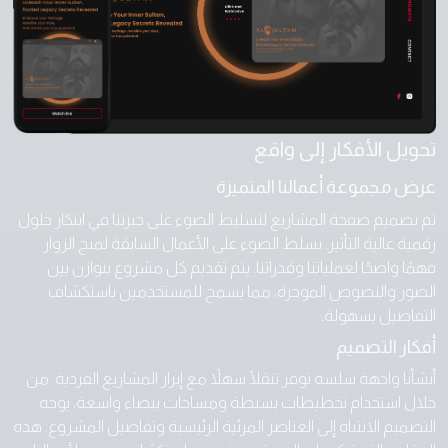
تحويل الأفكار إلى واقع
عرض مجموعة أعمالنا المتميزة
تم تصميم صفحة المشاريع لتسليط الضوء على خبرتنا في ابتكار حلول
رقمية عالية التأثير. نسلط الضوء على الأعمال السابقة لمنح الزوار
فهمًا واضحًا لعملياتنا وقدراتنا. يتم تقديم كل مشروع بتوازن بين
الصور والنصوص الموجزة، مما يسمح للمستخدمين باستكشاف
التفاصيل بسهولة.
أفكار التصميم
أنشأنا واجهة سلسة توفر تنقلًا سهلاً مع إبراز المشاريع الفردية. من
خلال استخدام تخطيطات بسيطة ومساحات بيضاء واسعة، يوجه
التصميم الانتباه إلى العناصر المرئية الرئيسية وتفاصيل المشروع. هذه