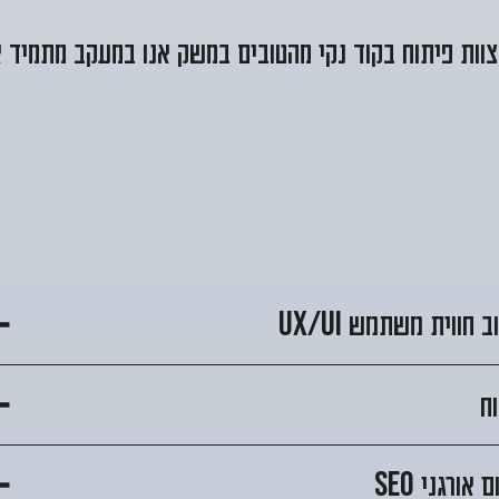
וות פיתוח בקוד נקי מהטובים במשק אנו במעקב מתמיד א
וב חווית משתמש
UX/UI
ח
ם אורגני
SEO