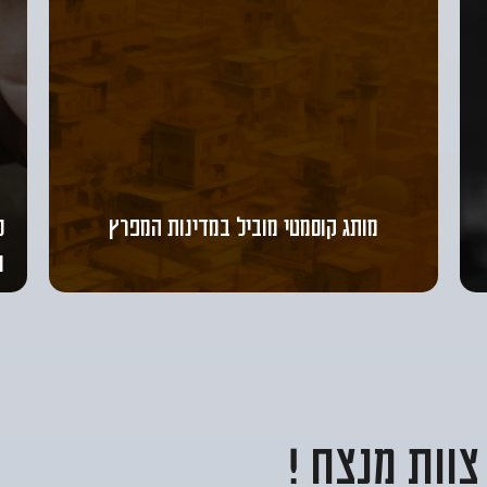
מותג קוסמטי מוביל במדינות המפרץ
ל
ו
צוות מנצח !