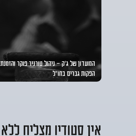
המועדון של ג’ק - ניהול טורניר פוקר והזמנת
הפקות גברים בחו”ל
אין סטודיו מצליח ללא 