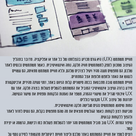
חוויית משתמש (UX)
היא גורם מכריע בהצלחתו של כל אתר או אפליקציה. מדובר בתהליך
העיצוב שמכוון לספק למשתמשים חוויה חלקה, נוחה ואינטואיטיבית. כאשר משתמשים נכנסים לאתר
שלכם, הם מחפשים מענה מהיר ויעיל לצרכים שלהם, וללא חוויית משתמש מתאימה, הם עשויים
לנטוש את האתר ולחפש חלופות אצל המתחרים.
חוויית משתמש טובה מתבטאת בכמה מישורים: קלות הניווט באתר, זמני טעינה מהירים, ארכיטקטורת
מידע ברורה ועיצוב אינטואיטיבי המוביל את המשתמש להשלים פעולות בצורה חלקה. אתר עם
UX איכותי מגדיל את שיעורי ההמרה, משפר את נאמנות הלקוחות ומפחית את שיעור הנטישה.
יתרונות של עיצוב UX מקצועי כוללים:
נוחות שימוש
: משתמשים נהנים מגלישה חלקה ואינטואיטיבית.
שביעות רצון לקוחות
: כאשר הגולשים מוצאים את מה שהם מחפשים בקלות, הם נוטים לחזור לאתר
ולהפוך ללקוחות קבועים.
שיפור המרות
: UX טוב מוביל משתמשים מהר יותר להשלמת פעולות כמו רכישות, הרשמה או יצירת
קשר.
רוצים לשפר את חוויית המשתמש באתר שלכם וליצור חוויות דיגיטליות מרגשות? למידע נוסף על