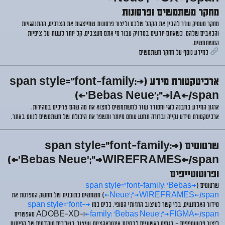
מחקר משתמשים ופרסונות
מחקר מעמיק עוזר להבין את
הקהל שלכם
וליצור
פרסונות
שמייצגות את הצרכים, ההתנהגויות
והכאבים שלהם. כשאתם יודעים במדויק
עבור מי אתם מעצבים
, קל יותר לענות על ציפיות
המשתמשים.
למידע נוסף על מחקר משתמשים
ארכיטקטורת מידע (<span style="font-family:
'Bebas Neue';">IA</span>)
ארגון המידע במבנה
לוגי ומסודר
עוזר למשתמשים למצוא את מה שהם צריכים במהירות.
ארכיטקטורת מידע נקייה וברורה
תמנע עומס מיותר ותשפר את היכולת של משתמשים לנווט באתר.
שרטוטים (<span style="font-family:
'Bebas Neue';">WIREFRAMES</span>)
ופרוטוטייפים
שרטוטים (
<span style="font-family: 'Bebas
Neue';">WIREFRAMES</span>
) משמשים
כתוכנית של ממשק
המפרטת את
סידור האלמנטים, בלי קשר לעיצוב החזותי הסופי. כלים כמו
<span style="font-
family: 'Bebas Neue';">FIGMA</span>
ו-
ADOBE-XD
מאפשרים
ליצור
פרוטוטייפים
– דגמים ראשוניים לבחינת אינטראקציות ועיצוב בשלבים מוקדמים של הפיתוח.