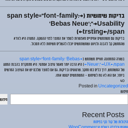
בדיקות שימושיות (<span style="font-family:
'Bebas Neue';">Usability
trsting</span>)
בדיקות עם
משתמשים אמיתיים
מאפשרות לשפר את המוצר לפני ההשקה. המטרה היא לוודא
שהממשק
קל להבנה ולניווט
ושמשתמשים יוכלו להשלים משימות ללא תסכול.
בשורה התחתונה
: חוויית משתמש (
<span style="font-family: 'Bebas
Neue';">UX</span>
) היא הרבה יותר מאשר עיצוב אסתטי. היא מתמקדת בהבנת
המסע
של המשתמש
, דרך כלים כמו
מחקר, שרטוטים ובדיקות
. גם אם למוצר שלכם יש את העיצוב המרשים
ביותר, אם הוא לא נוח לשימוש – המשתמשים ינטשו אותו.
4o
Posted in
Uncategorized
חיפוש
חיפוש
Recent Posts
היכולות של קוד נקי בפיתוח
עסקים וכלכלה בעולם WooCommerce