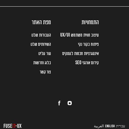
התמחויות
מפת האתר
עיצוב חווית משתמש
העבודות שלנו
UX/UI
פיתוח בקוד נקי
השירותים שלנו
אינטגרציות חכמות לעסקים
עוד עלינו
קידום אורגני
בלוג וחדשות
SEO
צור קשר
FUSE
IT
-UX
עברית
ENGLISH
العربية