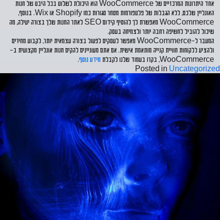
אחד היתרונות המרכזיים של WooCommerce הוא היכולת לשלוט בכל היבט של חנות
האונליין שלכם, ללא הגבלות של פלטפורמות מסחר סגורות כמו Shopify או Wix. בנוסף,
WooCommerce מאפשרת לך להוסיף
קידום SEO
לאתר החנות שלך בצורה יעילה, מה
שיכול להוביל לחשיפה רחבה יותר ולצמיחה בעסק.
המעבר ל-WooCommerce מאפשר לעסקים לפעול בצורה עצמאית יותר, לקבוע מחירים
ולהציע ללקוחות חוויית קנייה מותאמת אישית. אם אתם מעוניינים להקים חנות אונליין מקצועית ב-
WooCommerce, בקרו בעמוד שלנו לקבלת
מידע נוסף
.
Posted in
Uncategorized