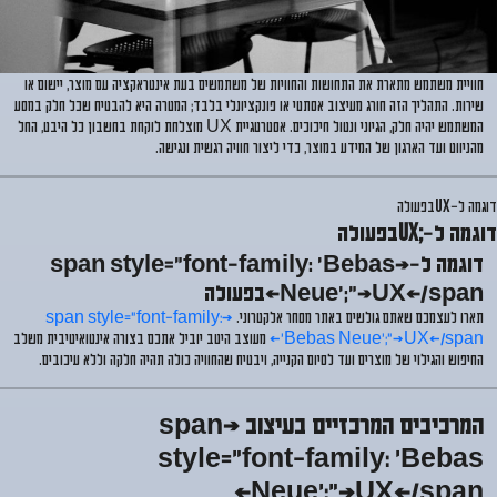
חוויית משתמש מתארת את
התחושות והחוויות של משתמשים בעת אינטראקציה עם מוצר, יישום או
שירות
. התהליך הזה חורג מעיצוב אסתטי או פונקציונלי בלבד; המטרה היא להבטיח שכל חלק במסע
המשתמש יהיה
חלק, הגיוני ונטול חיכוכים
. אסטרטגיית UX מוצלחת לוקחת בחשבון כל היבט, החל
מהניווט ועד הארגון של המידע במוצר, כדי ליצור חוויה רגשית ונגישה.
דוגמה ל-
UX
בפעולה
דוגמה ל-
בפעולה
;UX
דוגמה ל-<span style="font-family: 'Bebas
Neue';">UX</span>בפעולה
תארו לעצמכם שאתם גולשים באתר מסחר אלקטרוני.
<span style="font-family:
'Bebas Neue';">UX</span>
מעוצב היטב יוביל אתכם בצורה אינטואיטיבית משלב
החיפוש והגילוי
של מוצרים ועד לסיום הקנייה, ויבטיח שהחוויה כולה תהיה
חלקה וללא עיכובים
.
המרכיבים המרכזיים בעיצוב <span
style="font-family: 'Bebas
Neue';">UX</span>