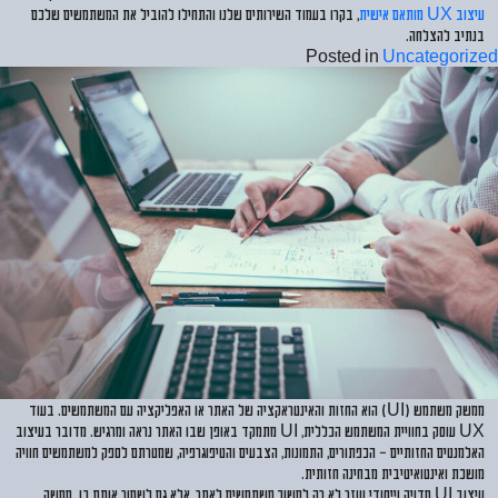
עיצוב UX מותאם אישית
, בקרו בעמוד השירותים שלנו והתחילו להוביל את המשתמשים שלכם
בנתיב להצלחה.
Posted in
Uncategorized
ממשק משתמש (UI)
הוא החזות והאינטראקציה של האתר או האפליקציה עם המשתמשים. בעוד
UX עוסק בחוויית המשתמש הכללית, UI מתמקד באופן שבו האתר נראה ומרגיש. מדובר בעיצוב
האלמנטים החזותיים – הכפתורים, התמונות, הצבעים והטיפוגרפיה, שמטרתם לספק למשתמשים חוויה
מושכת ואינטואיטיבית מבחינה חזותית.
עיצוב UI מדויק וייחודי עוזר לא רק למשוך משתמשים לאתר, אלא גם לשמור אותם בו. ממשק