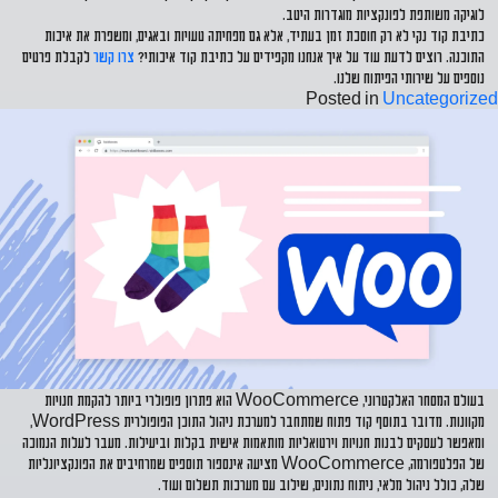
לוגיקה משותפת לפונקציות מוגדרות היטב.
כתיבת קוד נקי לא רק חוסכת זמן בעתיד, אלא גם מפחיתה טעויות ובאגים, ומשפרת את איכות
התוכנה. רוצים לדעת עוד על איך אנחנו מקפידים על כתיבת קוד איכותי?
צרו קשר
לקבלת פרטים
נוספים על שירותי הפיתוח שלנו.
Posted in
Uncategorized
בעולם המסחר האלקטרוני,
WooCommerce
הוא פתרון פופולרי ביותר להקמת חנויות
מקוונות. מדובר בתוסף
קוד פתוח
שמתחבר למערכת ניהול התוכן הפופולרית WordPress,
ומאפשר לעסקים לבנות חנויות וירטואליות מותאמות אישית בקלות וביעילות. מעבר לעלות הנמוכה
של הפלטפורמה, WooCommerce מציעה אינספור תוספים שמרחיבים את הפונקציונליות
שלה, כולל ניהול מלאי, ניתוח נתונים, שילוב עם מערכות תשלום ועוד.