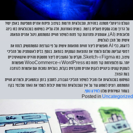
העולם הדיגיטלי משתנה במהירות, וטכנולוגיות חדשות בעיצוב ופיתוח אתרים משפיעות באופן ישיר
על הדרך שבה עסקים פועלים ברשת. בשנים האחרונות, חלה עלייה בשימוש בטכנולוגיות כמו
בינה
מלאכותית (AI)
,
אוטומציה
ופתרונות
קוד פתוח
לשיפור חוויית המשתמש, ניהול אתרים והתאמה
אישית של תוכן לגולשים.
לדוגמה, כלי AI מאפשרים ליצור חוויות מותאמות אישית על פי העדפות המשתמשים, לנתח את
דפוסי הגלישה שלהם ולשפר את התוצאות העסקיות בהתאם. בנוסף, כלים לאוטומציה של תהליכי
עיצוב, כמו
Figma
ו-
Sketch
, מקלים על המעצבים ליצור ממשקים מהירים ואינטואיטיביים
יותר. גם פלטפורמות קוד פתוח כמו
WordPress
ו-
WooCommerce
מאפשרות
לעסקים קטנים ובינוניים להקים אתרים מתקדמים בקלות, בעלויות נמוכות ועם אפשרות להרחבה
בעת הצורך.
השימוש בטכנולוגיות אלו מוביל לשיפור תהליכי העבודה, לחסכון בזמן ובמשאבים, ולשדרוג חוויית
המשתמש. רוצים לשמוע עוד על איך הטכנולוגיות החדשות יכולות לשפר את האתר שלכם? בקרו
בעמוד השירותים שלנו
למידע נוסף
.
Posted in
Uncategorized