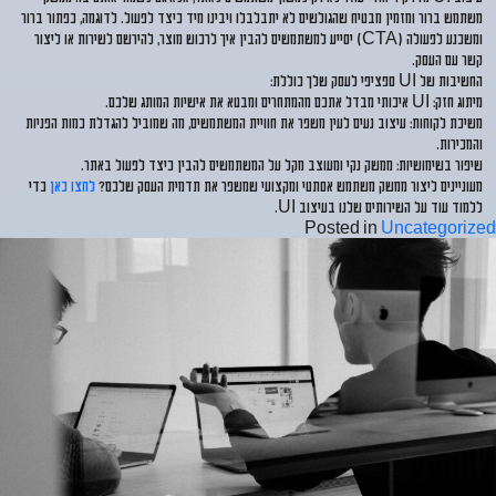
משתמש ברור ומזמין מבטיח שהגולשים לא יתבלבלו ויבינו מיד כיצד לפעול. לדוגמה, כפתור ברור
ומשכנע לפעולה (CTA) יסייע למשתמשים להבין איך לרכוש מוצר, להירשם לשירות או ליצור
קשר עם העסק.
החשיבות של UI ספציפי לעסק שלך כוללת:
מיתוג חזק
: UI איכותי מבדל אתכם מהמתחרים ומבטא את אישיות המותג שלכם.
משיכת לקוחות
: עיצוב נעים לעין משפר את חוויית המשתמשים, מה שמוביל להגדלת כמות הפניות
והמכירות.
שיפור בשימושיות
: ממשק נקי ומעוצב מקל על המשתמשים להבין כיצד לפעול באתר.
מעוניינים ליצור ממשק משתמש אסתטי ומקצועי שמשפר את תדמית העסק שלכם?
לחצו כאן
כדי
ללמוד עוד על השירותים שלנו בעיצוב UI.
Posted in
Uncategorized