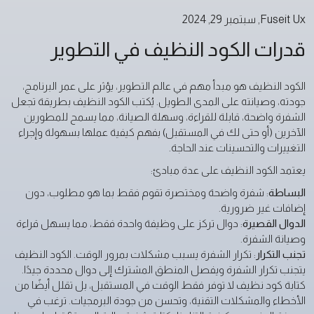
Fuseit Ux
,
سبتمبر 29, 2024
قدرات الكود النظيف في التطوير
الكود النظيف هو مبدأ مهم في عالم التطوير، يؤثر على عمر البرنامج،
جودته، وصيانته على المدى الطويل. يُكتب الكود النظيف بطريقة تجعل
الشفرة واضحة، قابلة للقراءة، وسهلة الصيانة، مما يسمح للمطورين
الآخرين (أو حتى لك في المستقبل) بفهم كيفية عملها بسهولة وإجراء
التغييرات والتحسينات عند الحاجة.
يعتمد الكود النظيف على عدة مبادئ:
البساطة
: شفرة واضحة ومختصرة تقوم فقط بما هو مطلوب، دون
إضافات غير ضرورية.
الدوال القصيرة
: دوال تركز على وظيفة واحدة فقط، مما يسهل قراءة
وصيانة الشفرة.
تجنب التكرار
: تكرار الشفرة يسبب مشكلات بمرور الوقت. الكود النظيف
يتجنب تكرار الشفرة ويفصل المنطق المشترك إلى دوال محددة جيدًا.
كتابة كود نظيف لا توفر فقط الوقت في المستقبل، بل تقلل أيضًا من
الأخطاء والمشكلات التقنية، وتحسن من جودة البرمجيات. ترغب في